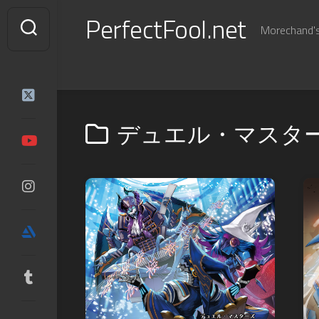
Skip
PerfectFool.net
to
Morechand's 
content
デュエル・マスタ