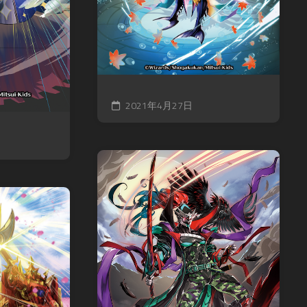
ァ
星
争
commission
ン
ク
ア
(
ガ
レ
イ
Skeb
ー
イ
ギ
)
ド
物
ス
語
Original
WIXOSS
御
illustration
デ
城
ワ
2021年4月27日
ッ
プ
Fan
ン
ド
ロ
Art
ピ
ラ
ジ
ー
イ
ェ
ス
ン
ク
カ
ヒ
ト:RE
ー
ー
ド
戦
ロ
ゲ
国
ー
ー
IXA
ズ
ム
RPG
ロ
デ
マ
バ
ュ
ン
ケ
エ
シ
ノ
ル・