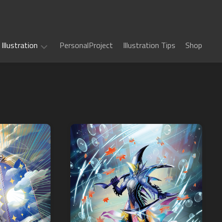
Illustration
PersonalProject
Illustration Tips
Shop
Illustration
work
(
ALL
)
TCG
カ
Art
ー
ド
Book
Sword
フ
Art
World
ァ
2.5
イ
Game
千
RPG
ト!!
Art
年
ヴ
惑
戦
art