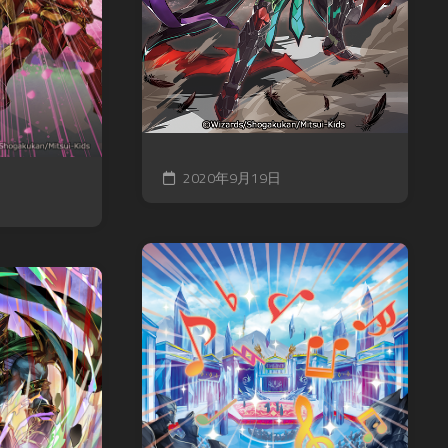
ン
カ
マ
グ
ワ
ス
サ
タ
禁
ガ
ー
書
リ・
ズ
封
ユ
印
ニ
バ
譚
バ
デ
ブ
ー
ィ
2020年9月19日
ラ
ス
フ
イ
ァ
神
ン
イ
撃
ド・
ト
の
ミ
バ
ラ
ト
ハ
ス
ス
ム
ト
RPG
ー
ク
神
ト
ロ
話
ニ
ト
創
ク
リ
世
ル
プ
RPG