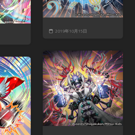
ル
ス
ア
モ
カ
マ
ン
イ
デ
ス
ガ
ウ
タ
レ
ス
2019年10月15日
ー
オ
DARK
ズ
ン
SOULS
超・
ド
TRPG
戦
レ
Other
闘
ッ
Books
中
ド
ノ
SPEED
ー
WITCH
ト
BATTLE
バ
Other
ト
Games
ル
ス
ピ
リ
ッ