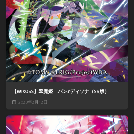
【WIXOSS】翠魔姫 バン//ディソナ（SR版）
2023年2月12日