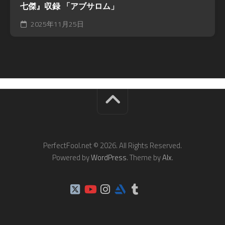
七傑』収録 「アブサロム」
2025年11月25日
PerfectFool.net © 2026. All Rights Reserved.
Powered by
WordPress
. Theme by
Alx
.