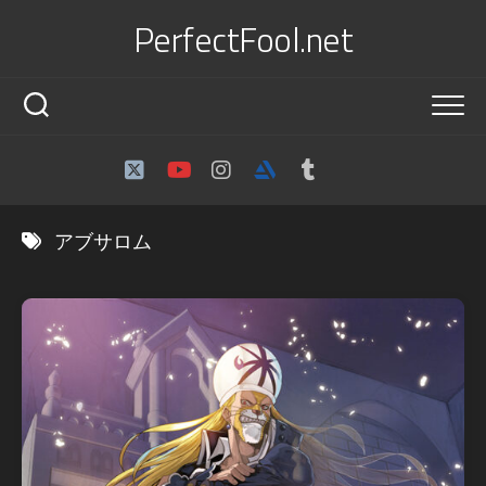
Skip
PerfectFool.net
to
content
アブサロム