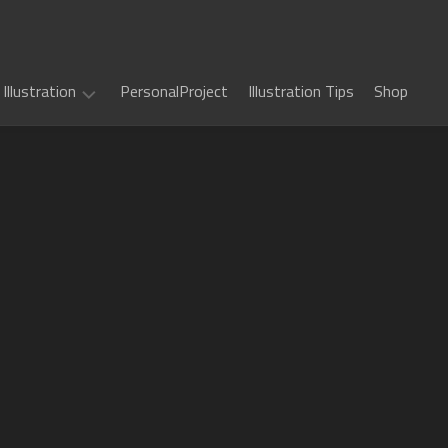
Illustration
PersonalProject
Illustration Tips
Shop
Illustration
work
(
ALL
)
TCG
カ
Art
ー
ド
Book
Sword
フ
Art
World
ァ
2.5
イ
Game
千
RPG
ト!!
Art
年
ヴ
惑
戦
art