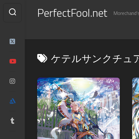
Skip
PerfectFool.net
to
Morechand's 
content
ケテルサンクチュ