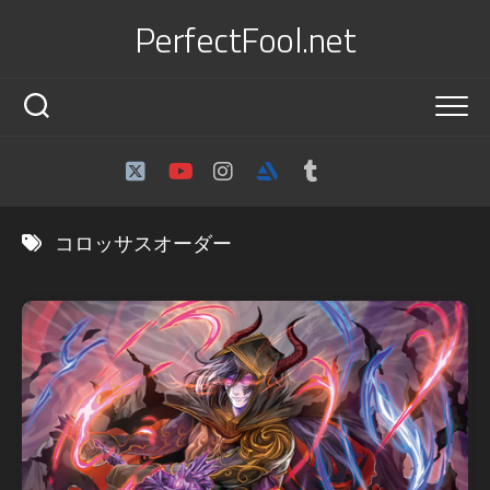
Skip
PerfectFool.net
to
content
コロッサスオーダー