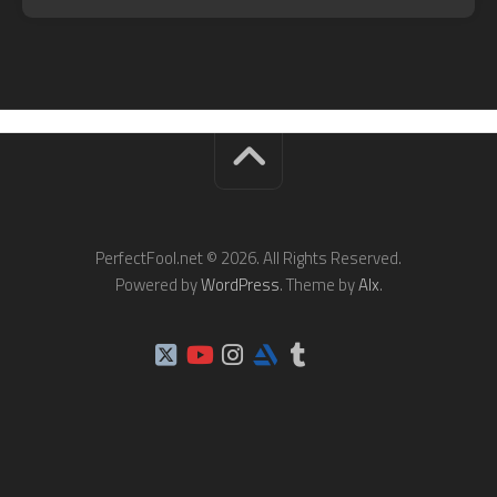
PerfectFool.net © 2026. All Rights Reserved.
Powered by
WordPress
. Theme by
Alx
.