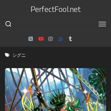
Skip
PerfectFool.net
to
content
シグニ