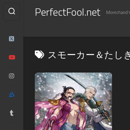
Skip
PerfectFool.net
to
Morechand's 
content
スモーカー＆たし