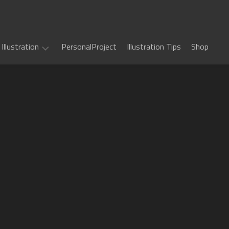
Illustration
PersonalProject
Illustration Tips
Shop
Illustration
work
(
ALL
)
TCG
カ
Art
ー
ド
Book
Sword
フ
Art
World
ァ
2.5
イ
Game
千
RPG
ト!!
Art
年
ヴ
惑
戦
art