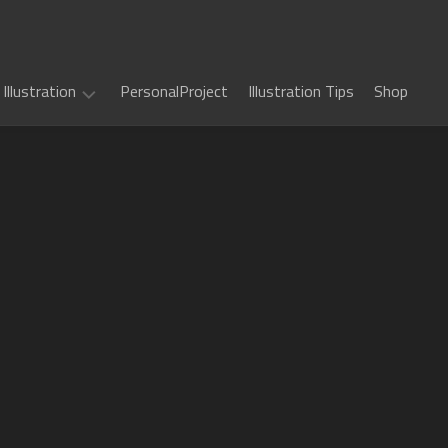
Illustration
PersonalProject
Illustration Tips
Shop
Illustration
work
(
ALL
)
TCG
カ
Art
ー
ド
Book
Sword
フ
Art
World
ァ
2.5
イ
Game
千
RPG
ト!!
Art
年
ヴ
惑
戦
art