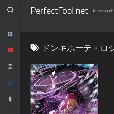
Skip
PerfectFool.net
to
Morechand's 
content
ドンキホーテ・ロ