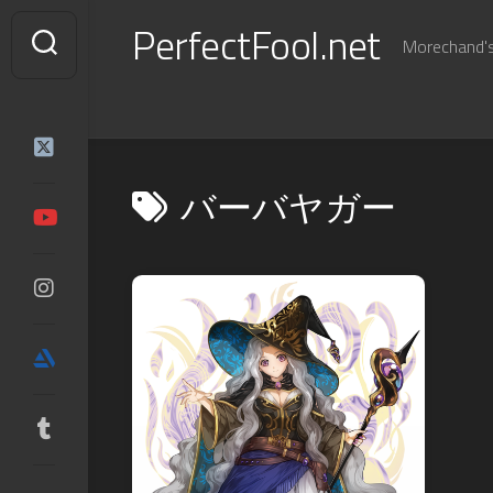
Skip
PerfectFool.net
to
Morechand's 
content
バーバヤガー