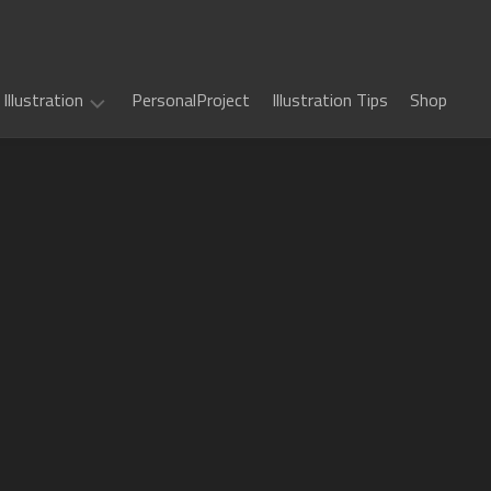
Illustration
PersonalProject
Illustration Tips
Shop
Illustration
work
(
ALL
)
TCG
カ
Art
ー
ド
Book
Sword
フ
Art
World
ァ
2.5
イ
Game
千
RPG
ト!!
Art
年
ヴ
惑
戦
art