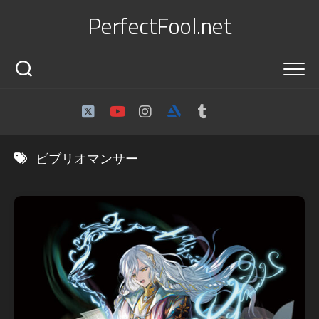
Skip
PerfectFool.net
to
content
ビブリオマンサー