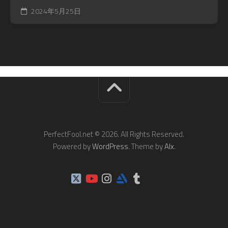
2024年5月25日
PerfectFool.net © 2026. All Rights Reserved.
Powered by
WordPress
. Theme by
Alx
.