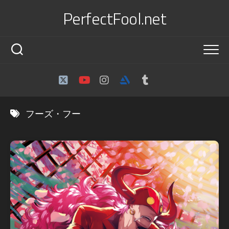
Skip
PerfectFool.net
to
content
フーズ・フー