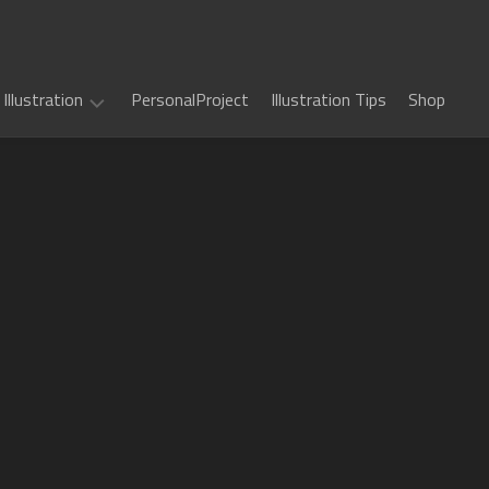
Illustration
PersonalProject
Illustration Tips
Shop
Illustration
work
(
ALL
)
TCG
カ
Art
ー
ド
Book
Sword
フ
Art
World
ァ
2.5
イ
Game
千
RPG
ト!!
Art
年
ヴ
惑
戦
art