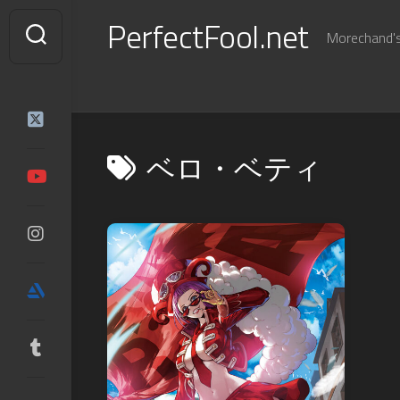
Skip
PerfectFool.net
to
Morechand's 
content
ベロ・ベティ