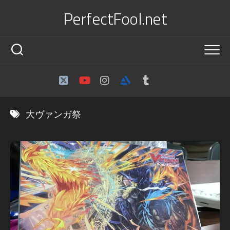
Skip
PerfectFool.net
to
content
大ヴァンガ祭