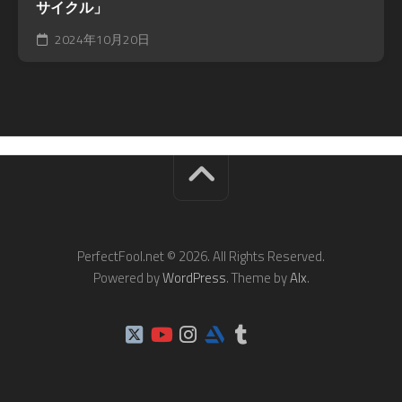
サイクル」
2024年10月20日
PerfectFool.net © 2026. All Rights Reserved.
Powered by
WordPress
. Theme by
Alx
.