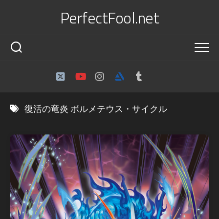
Skip
PerfectFool.net
to
content
復活の竜炎 ボルメテウス・サイクル