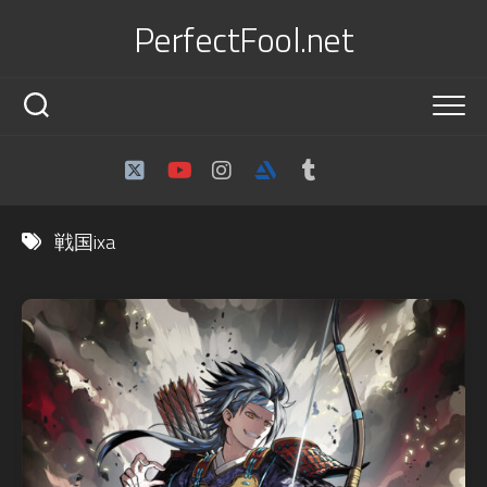
Skip
PerfectFool.net
to
content
戦国ixa