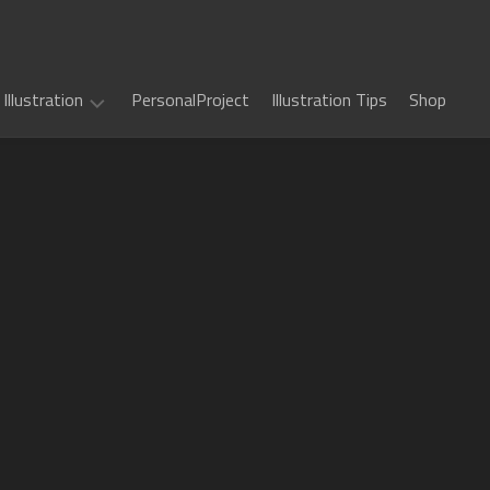
Illustration
PersonalProject
Illustration Tips
Shop
Illustration
work
(
ALL
)
TCG
カ
Art
ー
ド
Book
Sword
フ
Art
World
ァ
2.5
イ
Game
千
RPG
ト!!
Art
年
ヴ
惑
戦
art