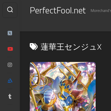
Skip
PerfectFool.net
to
Morechand's 
content
蓮華王センジュX