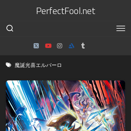
Skip
PerfectFool.net
to
content
魔誕光喜エルバーロ