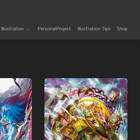
Illustration
PersonalProject
Illustration Tips
Shop
Illustration
work
(
ALL
)
TCG
カ
Art
ー
ド
Book
Sword
フ
Art
World
ァ
2.5
イ
Game
千
RPG
ト!!
Art
年
ヴ
惑
戦
art