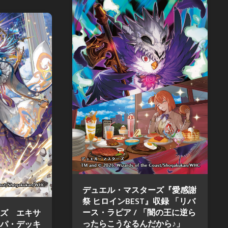
ル
ス
ア
モ
カ
マ
ン
イ
デ
ス
ガ
ウ
タ
レ
ス
ー
オ
DARK
ズ
ン
SOULS
超・
ド
TRPG
戦
レ
Other
闘
ッ
Books
中
ド
ノ
SPEED
ー
WITCH
ト
BATTLE
バ
Other
ト
Games
ル
デュエル・マスターズ『愛感謝
ス
祭 ヒロインBEST』収録 「リバ
ピ
ース・ラピア / 「闇の王に逆ら
ズ エキサ
リ
ったらこうなるんだから♪」
パ・デッキ
ッ