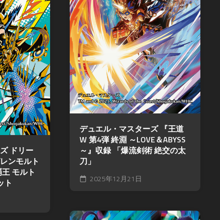
ン
カ
マ
グ
ワ
ス
サ
タ
禁
ガ
ー
書
リ・
ズ
封
ユ
印
ニ
バ
譚
バ
デ
ブ
ー
ィ
ラ
ス
フ
イ
ァ
神
ン
イ
撃
ド・
ト
の
デュエル・マスターズ 『王道
ミ
バ
W 第4弾 終淵 ～LOVE＆ABYSS
ラ
ト
ハ
～』収録 「爆流剣術 絶交の太
ス
ス
ズ ドリー
ム
ト
RPG
刀」
レンモルト
ー
ク
王 モルト
神
ト
2025年12月21日
ロ
ット
話
ニ
ト
創
ク
リ
世
ル
プ
RPG