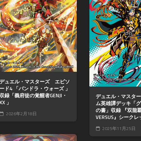
デュエル・マスターズ エピソ
ード4 「パンドラ・ウォーズ 」
収録「義府徒の覚醒者GENJI・
デュエル・マスター
XX 」
ム英雄譚デッキ「グ
の書」収録 『双龍覇
2026年2月18日
VERSUS』シークレ
2025年11月25日