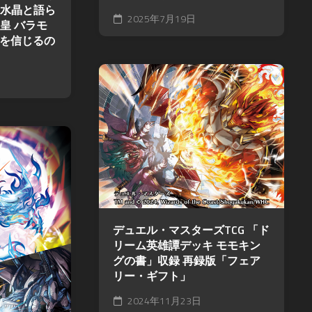
ツ
水晶と語ら
2025年7月19日
皇 バラモ
みを信じるの
デュエル・マスターズTCG 「ド
リーム英雄譚デッキ モモキン
グの書」収録 再録版「フェア
リー・ギフト」
2024年11月23日