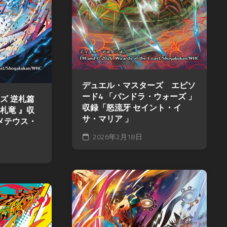
ァ
星
争
commission
ン
ク
ア
(
ガ
レ
イ
Skeb
ー
イ
ギ
)
ド
物
ス
語
Original
WIXOSS
御
illustration
デ
城
ワ
ッ
プ
Fan
デュエル・マスターズ エピソ
ン
ド
ロ
Art
ード4 「パンドラ・ウォーズ 」
ピ
ズ 逆札篇
ラ
ジ
ー
収録「怒流牙 セイント・イ
切札竜 』収
イ
ェ
ス
サ・マリア 」
メテウス・
ン
ク
カ
ヒ
ト:RE
2026年2月18日
ー
ー
ド
戦
ロ
ゲ
国
ー
ー
IXA
ズ
ム
RPG
ロ
デ
マ
バ
ュ
ン
ケ
エ
シ
ノ
ル・