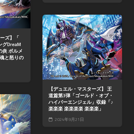
ーズ】「
グDreaM
の炎 ボルメ
 魂と怒りの
【デュエル・マスターズ】 王
道篇第3弾「ゴールド・オブ・
ハイパーエンジェル」収録「♪
楽楽楽 楽楽楽楽 楽楽楽」
2024年9月21日