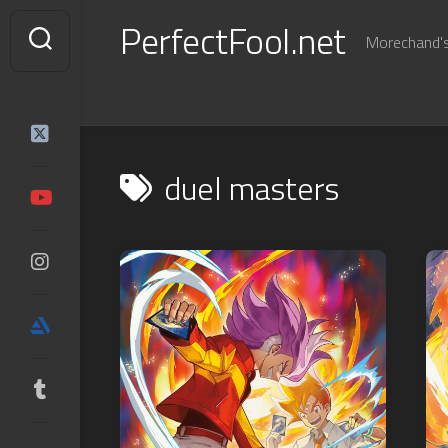
Skip
PerfectFool.net
to
Morechand's 
content
duel masters