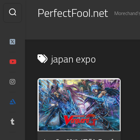
Skip
PerfectFool.net
to
Morechand's 
content
japan expo