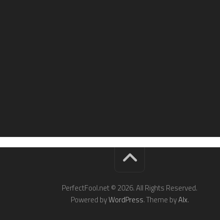
PerfectFool.net © 2026. All Rights Reserved.
Powered by
WordPress
. Theme by
Alx
.