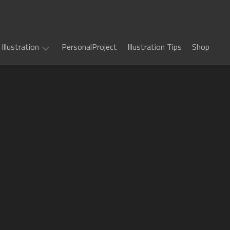
Illustration
PersonalProject
Illustration Tips
Shop
Illustration
work
(
ALL
)
TCG
カ
Art
ー
ド
Book
Sword
フ
Art
World
ァ
2.5
イ
Game
千
RPG
ト!!
Art
年
ヴ
惑
戦
art