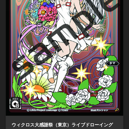
ウィクロス大感謝祭（東京）ライブドローイング