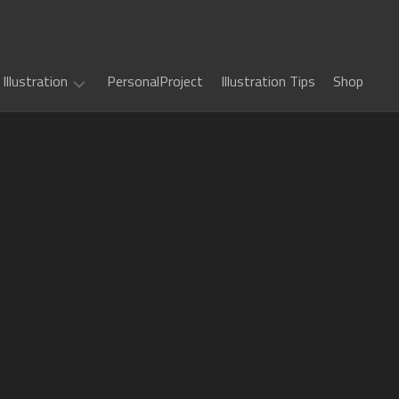
Illustration
PersonalProject
Illustration Tips
Shop
Illustration
work
(
ALL
)
TCG
カ
Art
ー
ド
Book
Sword
フ
Art
World
ァ
2.5
イ
Game
千
RPG
ト!!
Art
年
ヴ
惑
戦
art