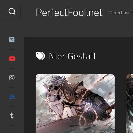
Skip
PerfectFool.net
to
Morechand's 
content
Nier Gestalt