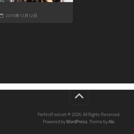
2015年12月12日
PerfectFool.net © 2026. All Rights Reserved.
Powered by
WordPress
. Theme by
Alx
.