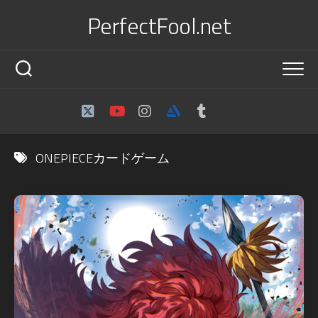
Skip
PerfectFool.net
to
content
ONEPIECEカードゲーム