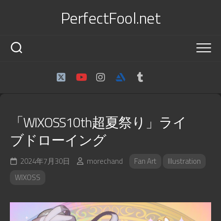
Skip
PerfectFool.net
to
content
「WIXOSS10th超夏祭り」ライ
ブドローイング
2024年7月30日
morechand
Fan Art
Illustration
WIXOSS