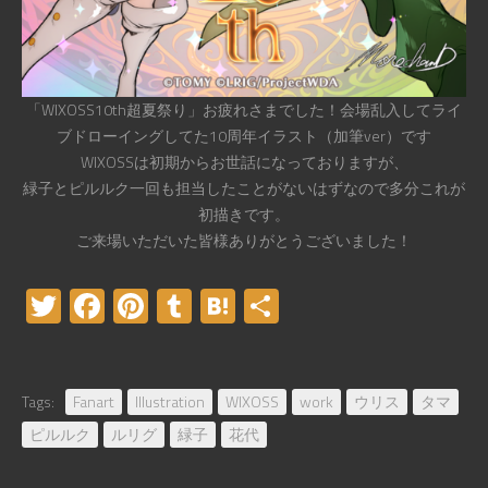
「WIXOSS10th超夏祭り」お疲れさまでした！会場乱入してライ
ブドローイングしてた10周年イラスト（加筆ver）です
WIXOSSは初期からお世話になっておりますが、
緑子とピルルク一回も担当したことがないはずなので多分これが
初描きです。
ご来場いただいた皆様ありがとうございました！
Twitter
Facebook
Pinterest
Tumblr
Hatena
共
有
Tags:
Fanart
Illustration
WIXOSS
work
ウリス
タマ
ピルルク
ルリグ
緑子
花代