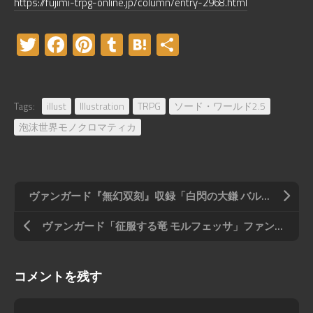
https://fujimi-trpg-online.jp/column/entry-2968.html
Twitter
Facebook
Pinterest
Tumblr
Hatena
共
有
Tags:
illust
Illustration
TRPG
ソード・ワールド2.5
泡沫世界モノクロマティカ
ヴァンガード『無幻双刻』収録「白閃の大鎌 バルダリード」
ヴァンガード「征服する竜 モルフェッサ」ファンアート
コメントを残す