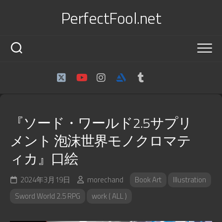
Skip
PerfectFool.net
to
content
『ソード・ワールド2.5サプリ
メント 泡沫世界モノクロマテ
ィカ』口絵
2024年3月19日
morechand
Book Art
Illustration
Sword World 2.5 RPG
work ( ALL )