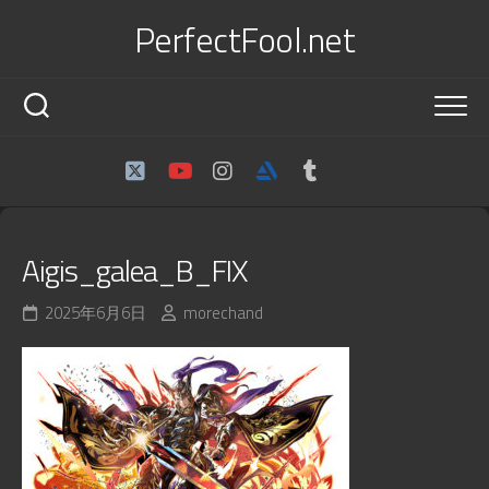
Skip
PerfectFool.net
to
content
Aigis_galea_B_FIX
2025年6月6日
morechand