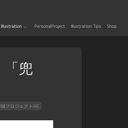
Illustration
PersonalProject
Illustration Tips
Shop
Illustration
work
 「兜
(
ALL
)
TCG
カ
Art
ー
ド
Book
Sword
フ
Art
World
御城プロジェクト:RE
ァ
2.5
イ
Game
千
RPG
ト!!
Art
年
ヴ
惑
戦
art