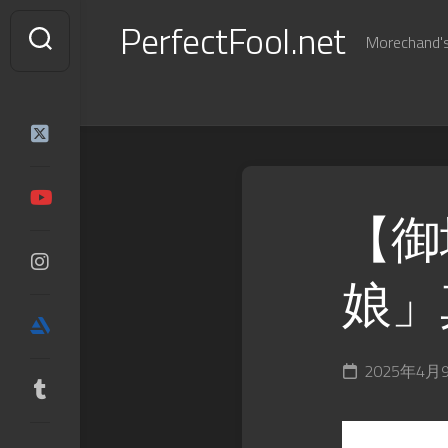
Skip
PerfectFool.net
to
Morechand's 
content
【御
娘」
2025年4月