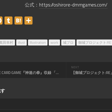
公式：
https://oshirore-dmmgames.com/
er
acebook
Pinterest
Tumblr
Hatena
共
有
真田幸村
illust
Illustration
work
城プロ
御城プロジェクト:RE
NEXT
ONE PIECE CARD GAME『神速の拳』収録 「バルトロメオ」
残す