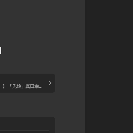
ル
ス
ア
モ
カ
マ
ン
イ
デ
ス
ガ
ウ
タ
レ
ス
ー
オ
DARK
ズ
ン
SOULS
超・
ド
TRPG
戦
レ
Other
闘
ッ
Books
中
ド
ノ
SPEED
ー
WITCH
ト
【御城プロジェクト:RE」】 「兜娘」真田幸村/特技
BATTLE
バ
Other
ト
Games
ル
ス
ピ
リ
ッ