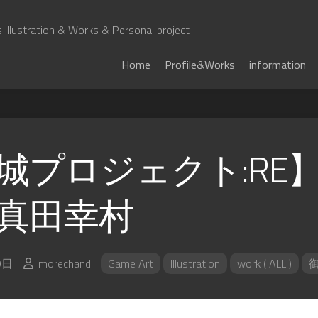
Illustration & Works & Personal project
Home
Profile&Works
information
城プロジェクト:RE】
真田幸村
9日
morechand
Game Art
Illustration
work ( ALL )