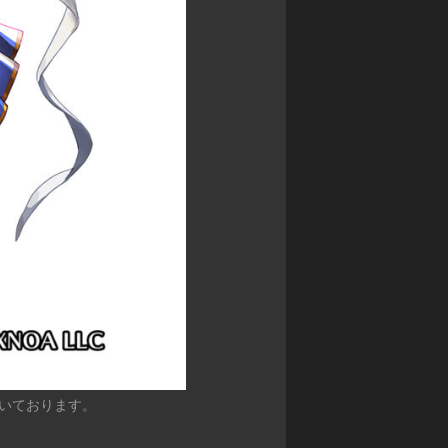
ン
カ
マ
グ
ワ
ス
サ
タ
禁
ガ
ー
書
リ・
ズ
封
ユ
印
ニ
バ
譚
バ
デ
ブ
ー
ィ
ラ
ス
フ
イ
ァ
神
ン
イ
撃
ド・
ト
の
ミ
バ
ラ
ト
ハ
ス
ス
ム
ト
RPG
ー
ク
神
ト
ロ
話
ニ
ト
創
いております。
ク
リ
世
ル
プ
RPG