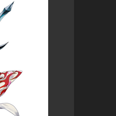
ァ
星
争
commission
ン
ク
ア
(
ガ
レ
イ
Skeb
ー
イ
ギ
)
ド
物
ス
語
Original
WIXOSS
御
illustration
デ
城
ワ
ッ
プ
Fan
ン
ド
ロ
Art
ピ
ラ
ジ
ー
イ
ェ
ス
ン
ク
カ
ヒ
ト:RE
ー
ー
ド
戦
ロ
ゲ
国
ー
ー
IXA
ズ
ム
RPG
ロ
デ
マ
バ
ュ
ン
ケ
エ
シ
ノ
ル・