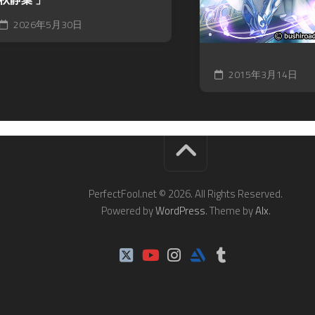
2026年5月30日
2015年3月14日
PerfectFool.net © 2026. All Rights Reserved.
Powered by
WordPress
. Theme by
Alx
.