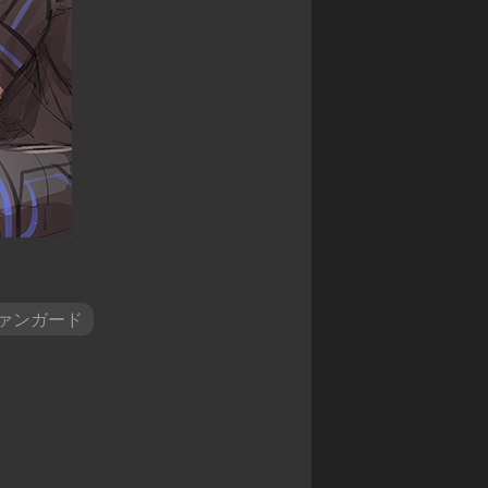
ァ
星
争
commission
ン
ク
ア
(
ガ
レ
イ
Skeb
ー
イ
ギ
)
ド
物
ス
語
Original
WIXOSS
御
illustration
デ
城
ワ
ッ
プ
Fan
ン
ド
ロ
Art
ピ
ラ
ジ
ー
イ
ェ
ス
ン
ク
カ
ヒ
ト:RE
ー
ー
ド
ヴァンガード
戦
ロ
ゲ
国
ー
ー
IXA
ズ
ム
RPG
ロ
デ
マ
バ
ュ
ン
ケ
エ
シ
ノ
ル・