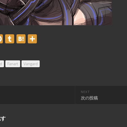
er
acebook
Pinterest
Tumblr
Hatena
共
有
rd
Fanart
Vangard
NEXT
次の投稿
残す