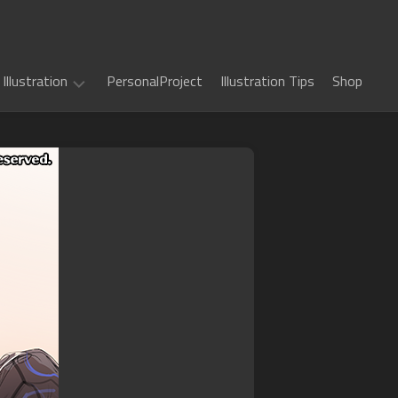
Illustration
PersonalProject
Illustration Tips
Shop
Illustration
work
(
ALL
)
TCG
カ
Art
ー
ド
Book
Sword
フ
Art
World
ァ
2.5
イ
Game
千
RPG
ト!!
Art
年
ヴ
惑
戦
art