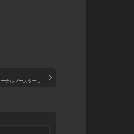
ル
ス
ア
モ
カ
マ
ン
イ
デ
ス
ガ
ウ
タ
レ
ス
ー
オ
DARK
ズ
ン
SOULS
超・
ド
TRPG
戦
レ
Other
闘
ッ
Books
中
ド
ノ
SPEED
ー
バトルスピリッツ・エターナルブースター『永皇の輝き』収録「デスマギス」
WITCH
ト
BATTLE
バ
Other
ト
Games
ル
ス
ピ
リ
ッ