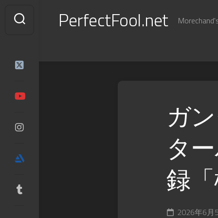
Skip
PerfectFool.net
to
Morechand's 
content
ガン
ターパ
録「
2026年6月