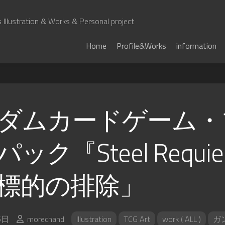
Illustration & Works & Personal project
Home
Profile&Works
information
ダムカードゲーム・
ック『Steel Requ
標的の排除」
5日
morechand
Illustration
TCG Art
work ( ALL )
ガ