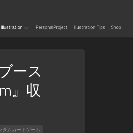
Illustration
PersonalProject
Illustration Tips
Shop
Illustration
work
ブース
(
ALL
)
iem』収
TCG
カ
Art
ー
ド
Book
Sword
フ
Art
World
ァ
2.5
イ
Game
千
RPG
ト!!
Art
年
ヴ
ンダムカードゲーム
惑
戦
art