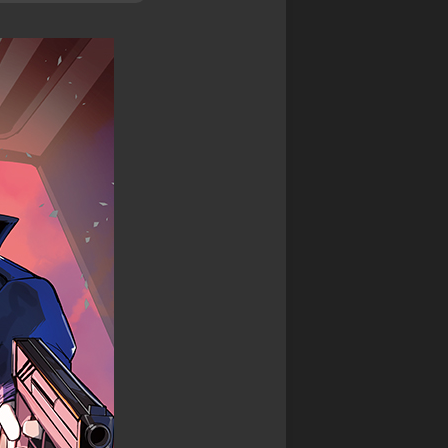
ァ
星
争
commission
ン
ク
ア
(
ガ
レ
イ
Skeb
ー
イ
ギ
)
ド
物
ス
語
Original
WIXOSS
御
illustration
デ
城
ワ
ッ
プ
Fan
ン
ド
ロ
Art
ピ
ラ
ジ
ー
イ
ェ
ス
ン
ク
カ
ヒ
ト:RE
ー
ー
ド
戦
ロ
ゲ
国
ー
ー
IXA
ズ
ム
RPG
ロ
デ
マ
バ
ュ
ン
ケ
エ
シ
ノ
ル・