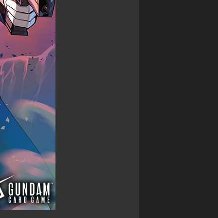
ン
カ
マ
グ
ワ
ス
サ
タ
禁
ガ
ー
書
リ・
ズ
封
ユ
印
ニ
バ
譚
バ
デ
ブ
ー
ィ
ラ
ス
フ
イ
ァ
神
ン
イ
撃
ド・
ト
の
ミ
バ
ラ
ト
ハ
ス
ス
ム
ト
RPG
ー
ク
神
ト
ロ
話
ニ
ト
創
ク
リ
世
ル
プ
RPG