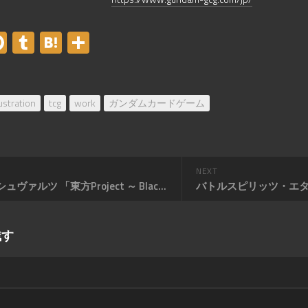
er
acebook
Pinterest
Tumblr
Hatena
共
有
lustration
tcg
work
ガンダムカードゲーム
NEXT
ヴァイスシュヴァルツ 「東方Project ～ Black and White Lotus Land.」 収録「秋穣子＆秋静葉 」
残す