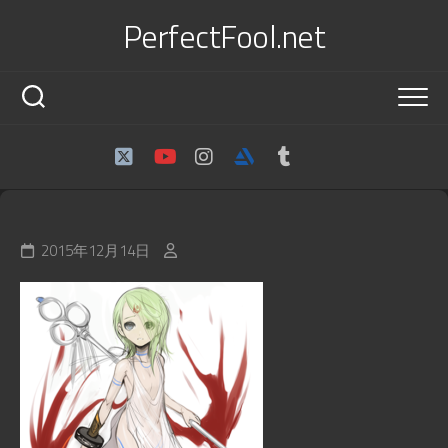
Skip
PerfectFool.net
to
content
2015年12月14日