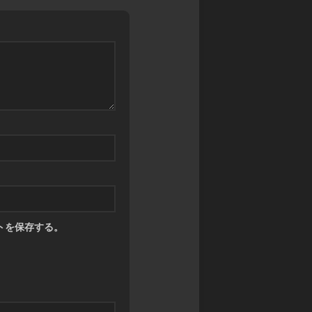
ン
カ
マ
グ
ワ
ス
サ
タ
禁
ガ
ー
書
リ・
ズ
封
ユ
印
ニ
バ
譚
バ
デ
ブ
ー
ィ
ラ
ス
フ
イ
ァ
神
ン
イ
撃
ド・
ト
の
ミ
バ
ラ
ト
ハ
ス
ス
ム
ト
RPG
トを保存する。
ー
ク
神
ト
ロ
話
ニ
ト
創
ク
リ
世
ル
プ
RPG