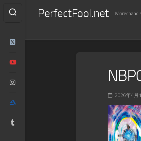
Skip
PerfectFool.net
to
Morechand's 
content
NBP
2026年4月