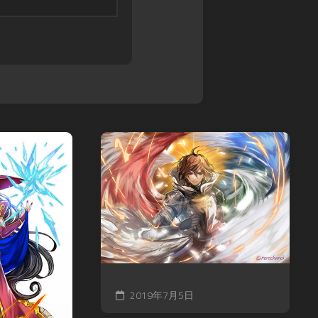
ル
ス
ア
モ
カ
マ
ン
イ
デ
ス
ガ
ウ
タ
レ
ス
ー
オ
DARK
ズ
ン
SOULS
超・
ド
TRPG
戦
レ
Other
闘
ッ
Books
中
ド
ノ
SPEED
ー
WITCH
ト
BATTLE
バ
Other
ト
Games
ル
ス
ピ
2019年7月5日
リ
ッ