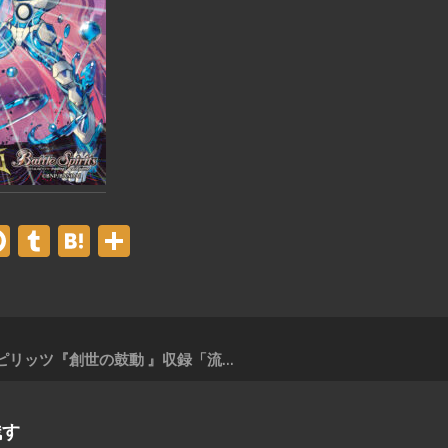
er
acebook
Pinterest
Tumblr
Hatena
共
有
バトルスピリッツ『創世の鼓動 』収録「流銀将ロージラム」
残す