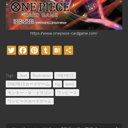
https://www.onepiece-cardgame.com/
Twitter
Facebook
Pinterest
Tumblr
Hatena
共
有
Tags:
illust
Illustration
ONEPIECE
ONEPIECEカードゲーム
tcg
work
モンキー・Ｄ・ドラゴン
ワンピース
ワンピースカードゲーム