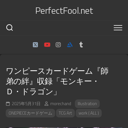
Skip
PerfectFool.net
to
content
ワンピースカードゲーム『師
弟の絆』収録「モンキー・
Ｄ・ドラゴン」
2025年5月31日
morechand
Illustration
ONEPIECEカードゲーム
TCG Art
work ( ALL )