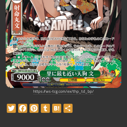
https://ws-tcg.com/ex/thp_td_bp/
Twitter
Facebook
Pinterest
Tumblr
Hatena
共
有