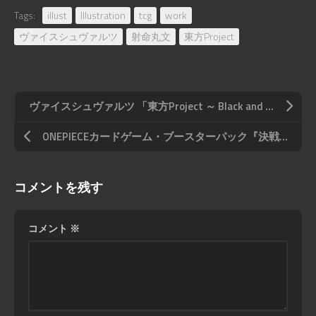
Tags:
illust
Illustration
tcg
work
ヴァイスシュヴァルツ
射命丸文
東方Project
ヴァイスシュヴァルツ 「東方Project ～ Black and White Lotus Land.」 収録「秋穣子＆秋静葉 」
ONEPIECEカードゲーム・ブースターパック『決戦の刻【OP-16】』 収録「Mr.2・ボン・クレー(ベンサム) 」パラレル版
コメントを残す
コメント
※