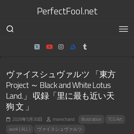
Skip
PerfectFool.net
to
content
ヴァイスシュヴァルツ 「東方
Project ～ Black and White Lotus
Land.」 収録「里に最も近い天
狗 文 」
2026年5月30日
morechand
Illustration
TCG Art
work ( ALL )
ヴァイスシュヴァルツ