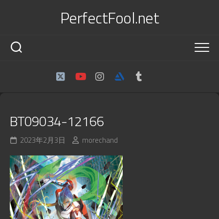
Skip
PerfectFool.net
to
content
BT09034-12166
2023年2月3日
morechand