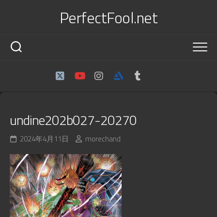
Skip
PerfectFool.net
to
content
undine202b027-20270
2024年4月11日
morechand