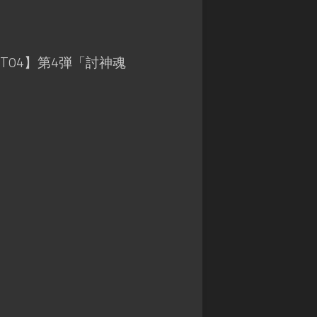
ン
カ
マ
グ
ワ
ス
サ
タ
禁
ガ
ー
T04】第4弾「討神魂
書
リ・
ズ
封
ユ
印
ニ
バ
譚
バ
デ
ブ
ー
ィ
ラ
ス
フ
イ
ァ
神
ン
イ
撃
ド・
ト
の
ミ
バ
ラ
ト
ハ
ス
ス
ム
ト
RPG
ー
ク
神
ト
ロ
話
ニ
ト
創
ク
リ
世
ル
プ
RPG