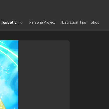
Illustration
PersonalProject
Illustration Tips
Shop
Illustration
work
(
ALL
)
TCG
カ
Art
ー
ド
Book
Sword
フ
Art
World
ァ
2.5
イ
Game
千
RPG
ト!!
Art
年
ヴ
惑
戦
art