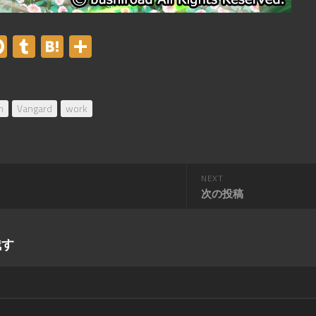
er
acebook
Pinterest
Tumblr
Hatena
共
有
n
Vangard
work
NEXT
次の投稿
残す