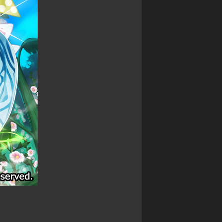
ァ
星
争
commission
ン
ク
ア
(
ガ
レ
イ
Skeb
ー
イ
ギ
)
ド
物
ス
語
Original
WIXOSS
御
illustration
デ
城
ワ
ッ
プ
Fan
ン
ド
ロ
Art
ピ
ラ
ジ
ー
イ
ェ
ス
ン
ク
カ
ヒ
ト:RE
ー
ー
ド
戦
ロ
ゲ
国
ー
ー
IXA
ズ
ム
RPG
ロ
デ
マ
バ
ュ
ン
ケ
エ
シ
ノ
ル・