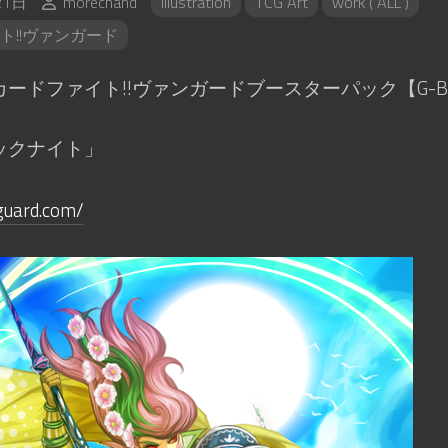
21日
morechand
Illustration
TCG Art
work ( ALL )
ト!!ヴァンガード
ードファイト!!ヴァンガードブースターパック【G-B
ックナイト」
nguard.com/