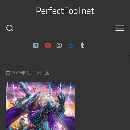
Skip
PerfectFool.net
to
content
2015年9月21日