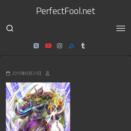
Skip
PerfectFool.net
to
content
2015年8月21日