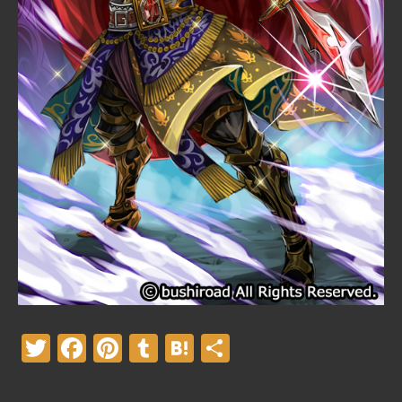
Twitter
Facebook
Pinterest
Tumblr
Hatena
共
有