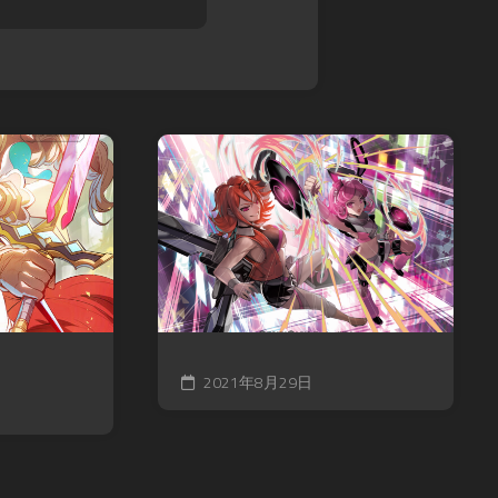
ル
ス
ア
モ
カ
マ
ン
イ
デ
ス
ガ
ウ
タ
レ
ス
ー
オ
DARK
ズ
ン
SOULS
超・
ド
TRPG
戦
レ
Other
闘
ッ
Books
中
ド
ノ
SPEED
ー
WITCH
ト
BATTLE
バ
Other
ト
2021年8月29日
Games
ル
ス
ピ
リ
ッ