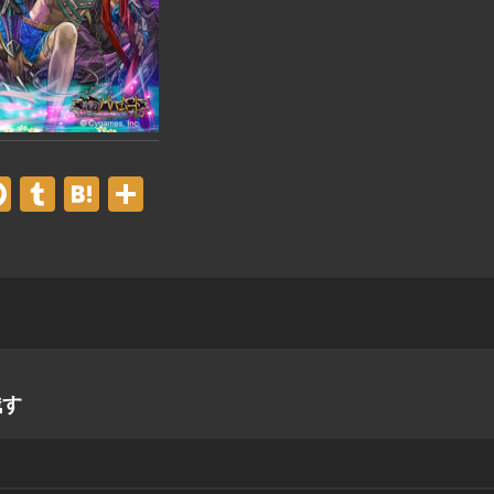
er
acebook
Pinterest
Tumblr
Hatena
共
有
残す