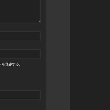
ン
カ
マ
グ
ワ
ス
サ
タ
禁
ガ
ー
書
リ・
ズ
封
ユ
印
ニ
バ
譚
バ
デ
ブ
ー
ィ
ラ
ス
フ
イ
ァ
神
ン
イ
撃
ド・
ト
の
トを保存する。
ミ
バ
ラ
ト
ハ
ス
ス
ム
ト
RPG
ー
ク
神
ト
ロ
話
ニ
ト
創
ク
リ
世
ル
プ
RPG