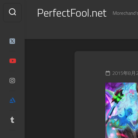
Skip
PerfectFool.net
to
Morechand's 
content
2015年8月