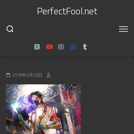
Skip
PerfectFool.net
to
content
2018年6月26日