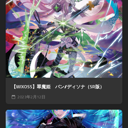
【WIXOSS】翠魔姫 バン//ディソナ（SR版）
2023年2月12日