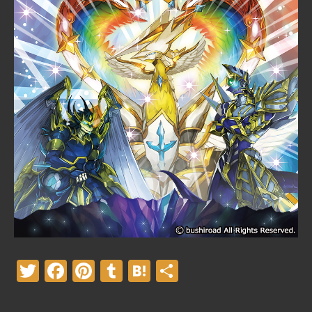
Twitter
Facebook
Pinterest
Tumblr
Hatena
共
有