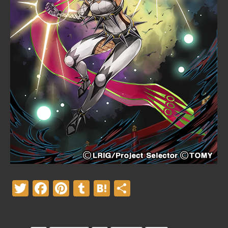
Twitter
Facebook
Pinterest
Tumblr
Hatena
共
有