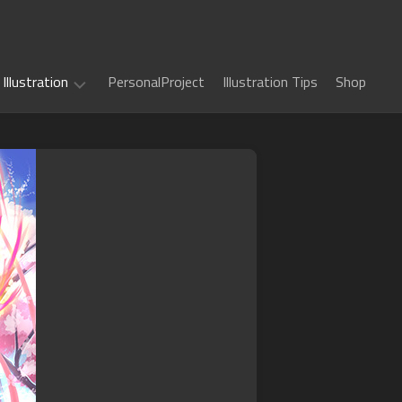
Illustration
PersonalProject
Illustration Tips
Shop
Illustration
work
(
ALL
)
TCG
カ
Art
ー
ド
Book
Sword
フ
Art
World
ァ
2.5
イ
Game
千
RPG
ト!!
Art
年
ヴ
惑
戦
art