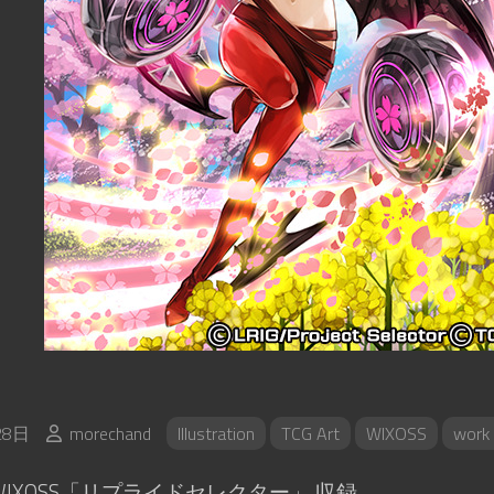
28日
morechand
Illustration
TCG Art
WIXOSS
work 
IXOSS「リプライドセレクター」 収録