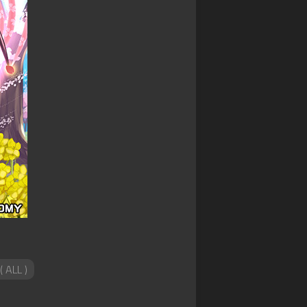
ァ
星
争
commission
ン
ク
ア
(
ガ
レ
イ
Skeb
ー
イ
ギ
)
ド
物
ス
語
Original
WIXOSS
御
illustration
デ
城
ワ
ッ
プ
Fan
ン
ド
ロ
Art
ピ
ラ
ジ
ー
イ
ェ
ス
ン
ク
カ
ヒ
ト:RE
ー
ー
ド
戦
ロ
ゲ
国
ー
ー
IXA
ズ
ム
RPG
ロ
デ
( ALL )
マ
バ
ュ
ン
ケ
エ
シ
ノ
ル・