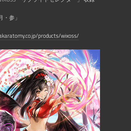
月・参」
akaratomy.co.jp/products/wixoss/