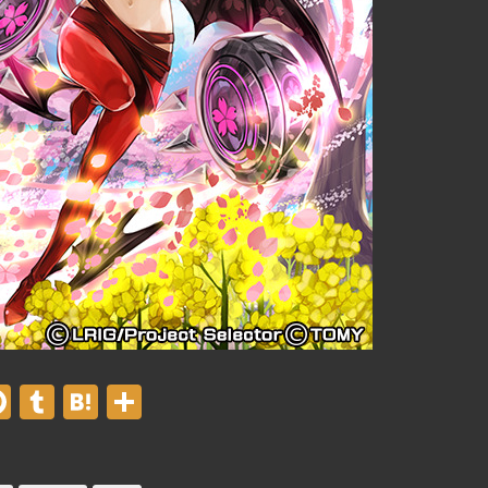
er
acebook
Pinterest
Tumblr
Hatena
共
有