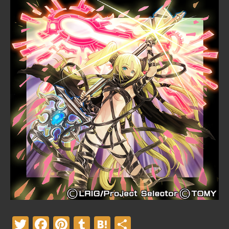
Twitter
Facebook
Pinterest
Tumblr
Hatena
共