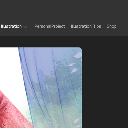
Illustration
PersonalProject
Illustration Tips
Shop
Illustration
work
(
ALL
)
TCG
カ
Art
ー
ド
Book
Sword
フ
Art
World
ァ
2.5
イ
Game
千
RPG
ト!!
Art
年
ヴ
惑
戦
art