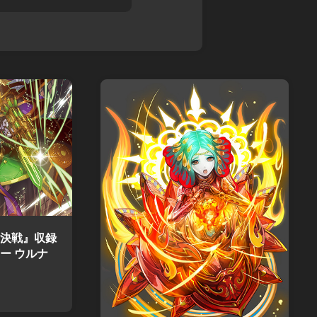
決戦』収録
ー ウルナ