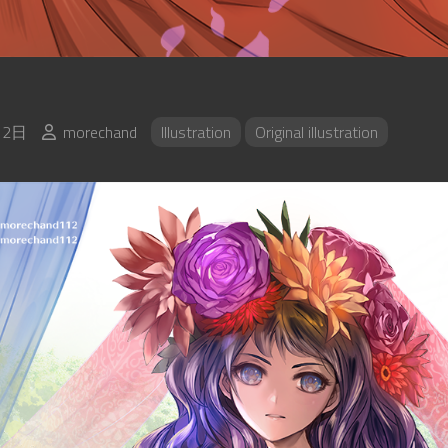
12日
morechand
Illustration
Original illustration