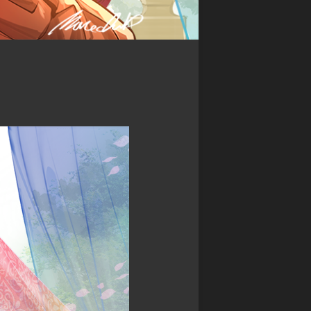
ン
カ
マ
グ
ワ
ス
サ
タ
禁
ガ
ー
書
リ・
ズ
封
ユ
印
ニ
バ
譚
バ
デ
ブ
ー
ィ
ラ
ス
フ
イ
ァ
神
ン
イ
撃
ド・
ト
の
ミ
バ
ラ
ト
ハ
ス
ス
ム
ト
RPG
ー
ク
神
ト
ロ
話
ニ
ト
創
ク
リ
世
ル
プ
RPG