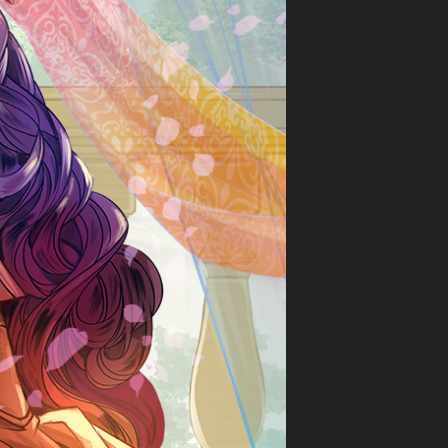
ァ
星
争
commission
ン
ク
ア
(
ガ
レ
イ
Skeb
ー
イ
ギ
)
ド
物
ス
語
Original
WIXOSS
御
illustration
デ
城
ワ
ッ
プ
Fan
ン
ド
ロ
Art
ピ
ラ
ジ
ー
イ
ェ
ス
ン
ク
カ
ヒ
ト:RE
ー
ー
ド
戦
ロ
ゲ
国
ー
ー
IXA
ズ
ム
RPG
ロ
デ
マ
バ
ュ
ン
ケ
エ
シ
ノ
ル・