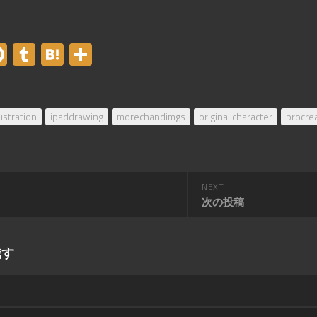
er
acebook
Pinterest
Tumblr
Hatena
共
有
lustration
ipaddrawing
morechandimgs
original character
procre
NEXT
次の投稿
残す