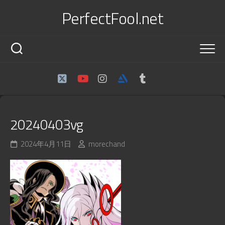
Skip
PerfectFool.net
to
content
20240403vg
2024年4月11日
morechand