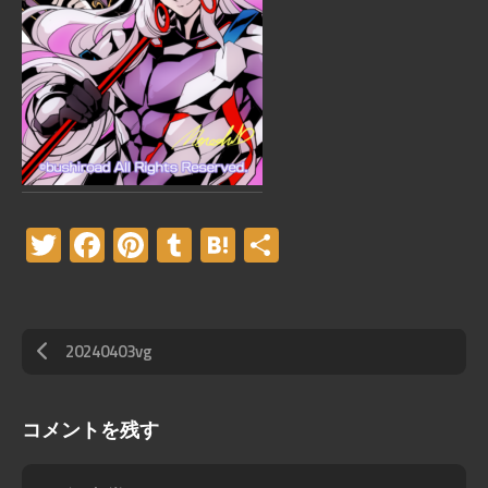
Twitter
Facebook
Pinterest
Tumblr
Hatena
共
有
20240403vg
コメントを残す