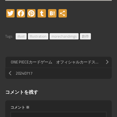
Twitter
Facebook
Pinterest
Tumblr
Hatena
共
有
Tags:
illust
Illustration
morechandimgs
創作
ONE PIECEカードゲーム オフィシャルカードスリーブ リミテッドエディション2「キング」
20240717
コメントを残す
コメント
※