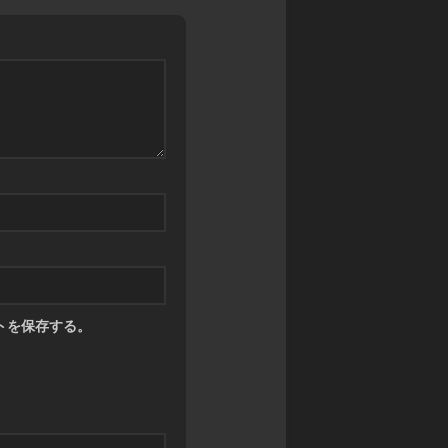
ン
カ
マ
グ
ワ
ス
サ
タ
禁
ガ
ー
書
リ・
ズ
封
ユ
印
ニ
バ
譚
バ
デ
ブ
ー
ィ
ラ
ス
フ
イ
ァ
神
ン
イ
撃
ド・
ト
の
ミ
バ
ラ
ト
ハ
ス
ス
ム
ト
RPG
トを保存する。
ー
ク
神
ト
ロ
話
ニ
ト
創
ク
リ
世
ル
プ
RPG