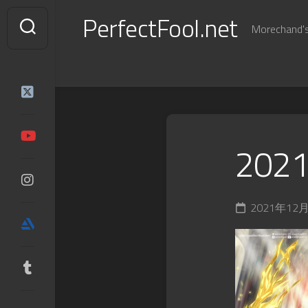
Skip
PerfectFool.net
to
Morechand's 
content
2021
2021年12