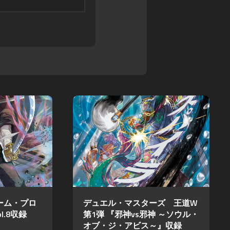
ル
ス
ア
モ
カ
マ
ン
イ
デ
ス
ガ
ウ
タ
レ
ス
ー
オ
DARK
ズ
ン
SOULS
超・
ド
TRPG
戦
レ
Other
闘
ッ
Books
中
ド
ノ
SPEED
ー
WITCH
ト
BATTLE
バ
Other
ト
Games
ル
ス
ゲーム・プロ
デュエル・マスターズ 王道W
ピ
.8収録
第1弾 『邪神vs邪神 ～ソウル・
リ
オブ・ジ・アビス～』収録
ッ