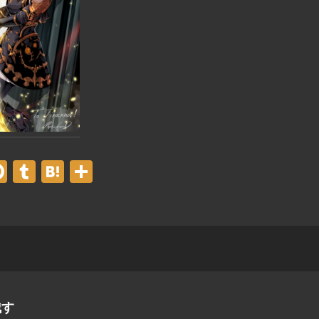
er
acebook
Pinterest
Tumblr
Hatena
共
有
残す