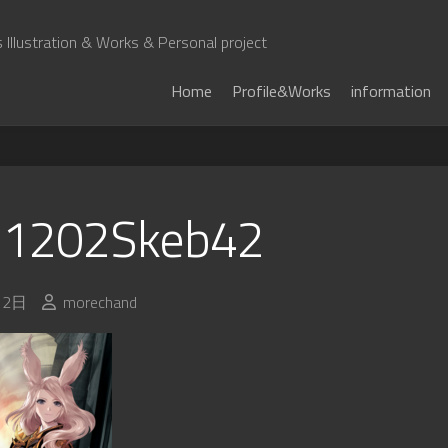
Illustration & Works & Personal project
Home
Profile&Works
information
1202Skeb42
月2日
morechand