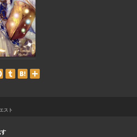
er
acebook
Pinterest
Tumblr
Hatena
共
有
クエスト
残す