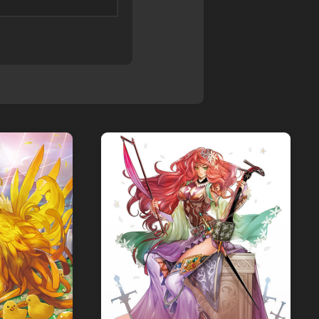
ル
ス
ア
モ
カ
マ
ン
イ
デ
ス
ガ
ウ
タ
レ
ス
ー
オ
DARK
ズ
ン
SOULS
超・
ド
TRPG
戦
レ
Other
闘
ッ
Books
中
ド
ノ
SPEED
ー
WITCH
ト
BATTLE
バ
Other
ト
Games
ル
ス
ピ
リ
ッ