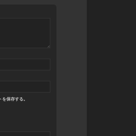
ン
カ
マ
グ
ワ
ス
サ
タ
禁
ガ
ー
書
リ・
ズ
封
ユ
印
ニ
バ
譚
バ
デ
ブ
ー
ィ
ラ
ス
フ
イ
ァ
神
ン
イ
撃
ド・
ト
の
ミ
バ
ラ
ト
ハ
ス
ス
ム
ト
RPG
トを保存する。
ー
ク
神
ト
ロ
話
ニ
ト
創
ク
リ
世
ル
プ
RPG