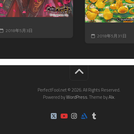
2018年5月3日
2018年5月31日
PerfectFool.net © 2026. All Rights Reserved.
Powered by
WordPress
. Theme by
Alx
.