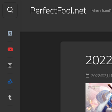
Skip
PerfectFool.net
to
Morechand's 
content
2022
2022年2月