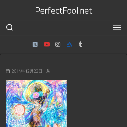
Skip
PerfectFool.net
to
content
2014年12月22日